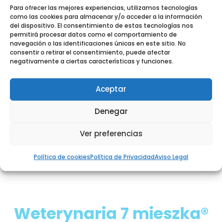
Para ofrecer las mejores experiencias, utilizamos tecnologías
como las cookies para almacenar y/o acceder a la información
del dispositivo. El consentimiento de estas tecnologías nos
ZADBAJ O ZDROWIE WZROKU SWOJEGO
permitirá procesar datos como el comportamiento de
navegación o las identificaciones únicas en este sitio. No
ZWIERZĘTA UMAWIAJĄC SIĘ NA WIZYTĘ
consentir o retirar el consentimiento, puede afectar
negativamente a ciertas características y funciones.
JUŻ DZIŚ
Aceptar
KONTAKT
Denegar
Ver preferencias
Política de cookies
Política de Privacidad
Aviso Legal
Weterynaria 7 mieszka®