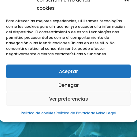
cookies
Para ofrecer las mejores experiencias, utilizamos tecnologías
como las cookies para almacenar y/o acceder a la información
del dispositivo. El consentimiento de estas tecnologías nos
permitirá procesar datos como el comportamiento de
navegación o las identificaciones únicas en este sitio. No
consentir o retirar el consentimiento, puede afectar
negativamente a ciertas características y funciones.
ZADBAJ O WYGLĄD I DOBRE
Aceptar
SAMOPOCZUCIE SWOJEGO ZWIERZAKA,
UMAWIAJĄC SIĘ Z NAMI NA WIZYTĘ.
Denegar
Ver preferencias
KONTAKT
Política de cookies
Política de Privacidad
Aviso Legal