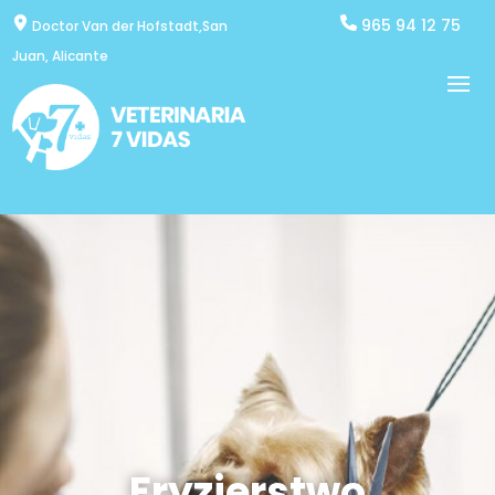
965 94 12 75
Doctor Van der Hofstadt,San
Juan, Alicante
Fryzjerstwo